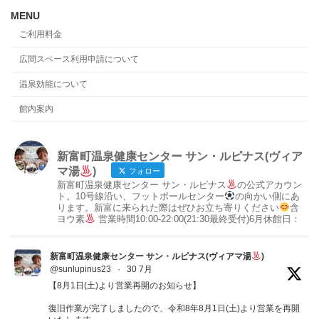
MENU
ご利用料金
広間スペース利用申請について
温泉効能について
館内案内
新富町温泉健康センター サン・ルピナス(ヴィア
マ湯
)
フォロー
新富町温泉健康センター サン・ルピナス
の公式アカウン
ト。10号線沿い、フットボールセンター
の向かい側にあ
ります。新富に来られた際はぜひお立ち寄りください
含
ヨウ素
営業時間10:00-22:00(21:30最終受付)6月休館日：
新富町温泉健康センター サン・ルピナス(ヴィアマ湯
)
@sunlupinus23
·
30 7月
【8月1日(土)より営業再開のお知らせ】
復旧作業が完了しましたので、令和8年8月1日(土)より営業を再開