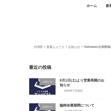
コ
ナ
ホーム
新
ン
ビ
テ
ゲ
ン
ー
ツ
シ
へ
ョ
ス
ン
キ
に
ッ
移
HOME
新着ニュース
お知らせ
Halloween企画
プ
動
最近の投稿
8月1日(土)より営業再開のお
お知らせ
知らせ
2026年7月30日
臨時休業期間について
お知らせ