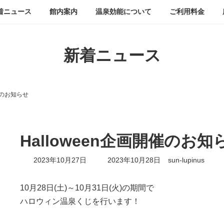
着ニュース
館内案内
温泉効能について
ご利用料金
新着ニュース
開催のお知らせ
Halloween企画開催のお知
最
2023年10月27日
2023年10月28日
sun-lupinus
終
更
新
10月28日(土)～10月31日(火)の期間で
日
ハロウィン温泉くじを行います！
時
: