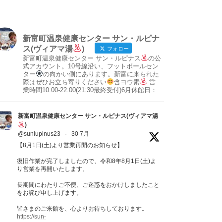
新富町温泉健康センター サン・ルピナ
ス(ヴィアマ湯
)
フォロー
新富町温泉健康センター サン・ルピナス
の公
式アカウント。10号線沿い、フットボールセン
ター
の向かい側にあります。新富に来られた
際はぜひお立ち寄りください
含ヨウ素
営
業時間10:00-22:00(21:30最終受付)6月休館日：
新富町温泉健康センター サン・ルピナス(ヴィアマ湯
)
@sunlupinus23
·
30 7月
【8月1日(土)より営業再開のお知らせ】
復旧作業が完了しましたので、令和8年8月1日(土)よ
り営業を再開いたします。
長期間にわたりご不便、ご迷惑をおかけしましたこと
をお詫び申し上げます。
皆さまのご来館を、心よりお待ちしております。
https://sun-