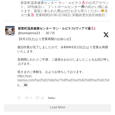
新富町温泉健康センター サン・ルピナス
の公式アカウン
ト。10号線沿い、フットボールセンター
の向かい側にあ
ります。新富に来られた際はぜひお立ち寄りください
含
ヨウ素
営業時間10:00-22:00(21:30最終受付)6月休館日：
新富町温泉健康センター サン・ルピナス(ヴィアマ湯
)
@sunlupinus23
·
30 7月
【8月1日(土)より営業再開のお知らせ】
復旧作業が完了しましたので、令和8年8月1日(土)より営業を再開
いたします。
長期間にわたりご不便、ご迷惑をおかけしましたことをお詫び申し
上げます。
皆さまのご来館を、心よりお待ちしております。
https://sun-
lupinus.com/%e3%81%8a%e7%9f%a5%e3%82%89%e3%81%9
b...
7
17
Twitter
Load More