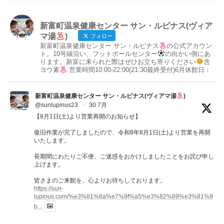
新富町温泉健康センター サン・ルピナス(ヴィア
マ湯
)
フォロー
新富町温泉健康センター サン・ルピナス
の公式アカウン
ト。10号線沿い、フットボールセンター
の向かい側にあ
ります。新富に来られた際はぜひお立ち寄りください
含
ヨウ素
営業時間10:00-22:00(21:30最終受付)6月休館日：
新富町温泉健康センター サン・ルピナス(ヴィアマ湯
)
@sunlupinus23
·
30 7月
【8月1日(土)より営業再開のお知らせ】
復旧作業が完了しましたので、令和8年8月1日(土)より営業を再開
いたします。
長期間にわたりご不便、ご迷惑をおかけしましたことをお詫び申し
上げます。
皆さまのご来館を、心よりお待ちしております。
https://sun-
lupinus.com/%e3%81%8a%e7%9f%a5%e3%82%89%e3%81%9
b...