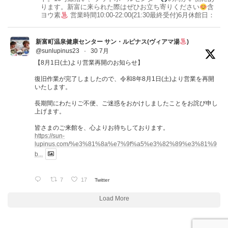
ります。新富に来られた際はぜひお立ち寄りください
含
ヨウ素
営業時間10:00-22:00(21:30最終受付)6月休館日：
新富町温泉健康センター サン・ルピナス(ヴィアマ湯
)
@sunlupinus23
·
30 7月
【8月1日(土)より営業再開のお知らせ】
復旧作業が完了しましたので、令和8年8月1日(土)より営業を再開
いたします。
長期間にわたりご不便、ご迷惑をおかけしましたことをお詫び申し
上げます。
皆さまのご来館を、心よりお待ちしております。
https://sun-
lupinus.com/%e3%81%8a%e7%9f%a5%e3%82%89%e3%81%9
b...
7
17
Twitter
Load More