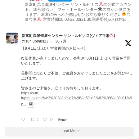
新富町温泉健康センター サン・ルピナス
の公式アカウン
ト。10号線沿い、フットボールセンター
の向かい側にあ
ります。新富に来られた際はぜひお立ち寄りください
含
ヨウ素
営業時間10:00-22:00(21:30最終受付)6月休館日：
新富町温泉健康センター サン・ルピナス(ヴィアマ湯
)
@sunlupinus23
·
30 7月
【8月1日(土)より営業再開のお知らせ】
復旧作業が完了しましたので、令和8年8月1日(土)より営業を再開
いたします。
長期間にわたりご不便、ご迷惑をおかけしましたことをお詫び申し
上げます。
皆さまのご来館を、心よりお待ちしております。
https://sun-
lupinus.com/%e3%81%8a%e7%9f%a5%e3%82%89%e3%81%9
b...
7
17
Twitter
Load More